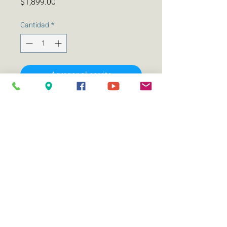
Precio
$1,899.00
Cantidad
*
Agregar al carrito
PAQUETE 2 PARES DE BOCINAS
COAXIALES 6.5 KICKER
CSC65/100WRMS
Medida 6.5 pulgadas
Potencia WRMS 100 Potencia
WMAX 300
Respuesta a la frecuencia Hz 40-
20kHz