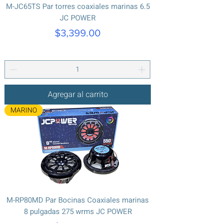
M-JC65TS Par torres coaxiales marinas 6.5
JC POWER
Precio
$3,399.00
Agregar al carrito
MARINO
M-RP80MD Par Bocinas Coaxiales marinas
8 pulgadas 275 wrms JC POWER