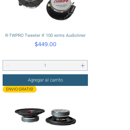
R-TWPRO Tweeter 4' 100 wrms Audioliner
Precio
$449.00
Agregar al carrito
ENVIO GRATIS!