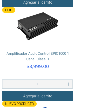
Agregar al carrito
EPIC
Amplificador AudioControl EPIC1000 1
Canal Clase D
Precio
$3,999.00
Agregar al carrito
NUEVO PRODUCTO