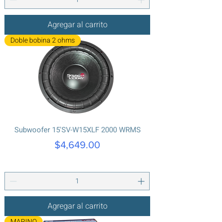
Agregar al carrito
Doble bobina 2 ohms
Subwoofer 15'SV-W15XLF 2000 WRMS
Precio
$4,649.00
Agregar al carrito
MARINO