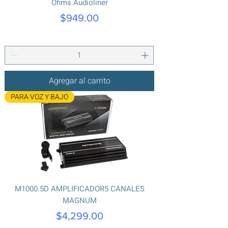
Ohms Audioliner
Precio
$949.00
Agregar al carrito
PARA VOZ Y BAJO
M1000.5D AMPLIFICADOR5 CANALES
MAGNUM
Precio
$4,299.00