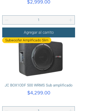
Precio
$2,999.00
Agregar al carrito
Subwoofer Amplificado Slim
JC BOX1ODF 500 WRMS Sub amplificado
Precio
$4,299.00