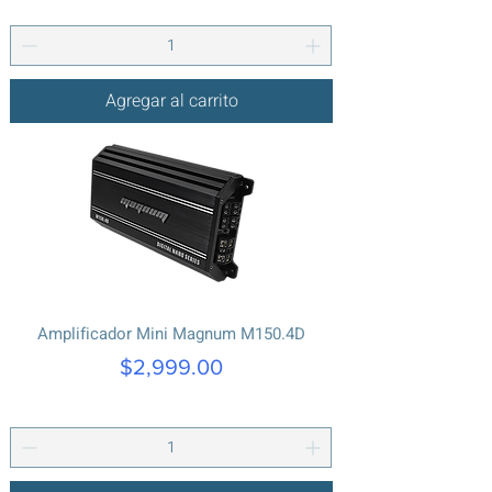
Agregar al carrito
Amplificador Mini Magnum M150.4D
Precio
$2,999.00