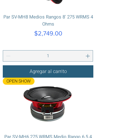
Par SV-MH8 Medios Rangos 8' 275 WRMS 4
Ohms
Precio
$2,749.00
Agregar al carrito
OPEN SHOW
Par SV-MH6 275 WRMS Medio Rango 6.5 4