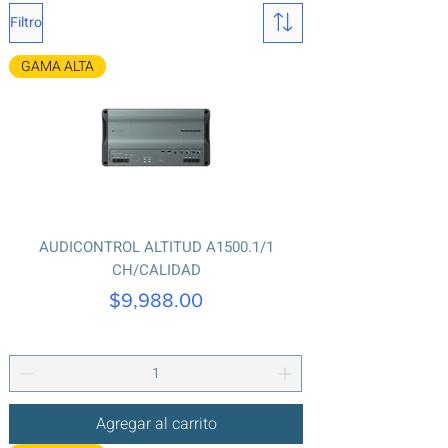
Filtro
GAMA ALTA
AUDICONTROL ALTITUD A1500.1/1
CH/CALIDAD
Precio
$9,988.00
Agregar al carrito