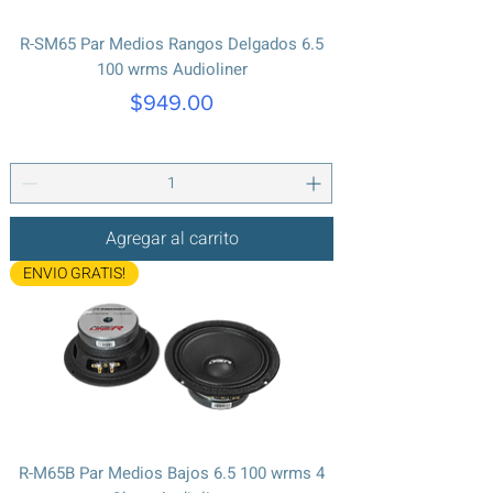
R-SM65 Par Medios Rangos Delgados 6.5
100 wrms Audioliner
Precio
$949.00
Agregar al carrito
ENVIO GRATIS!
R-M65B Par Medios Bajos 6.5 100 wrms 4