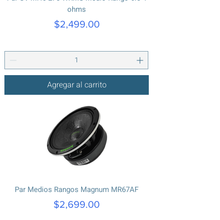
ohms
Precio
$2,499.00
Agregar al carrito
Par Medios Rangos Magnum MR67AF
Precio
$2,699.00