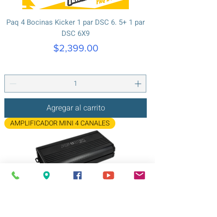
Paq 4 Bocinas Kicker 1 par DSC 6. 5+ 1 par
DSC 6X9
Precio
$2,399.00
Agregar al carrito
AMPLIFICADOR MINI 4 CANALES
Amplificador MiniJcPower RMINI-1000.4D