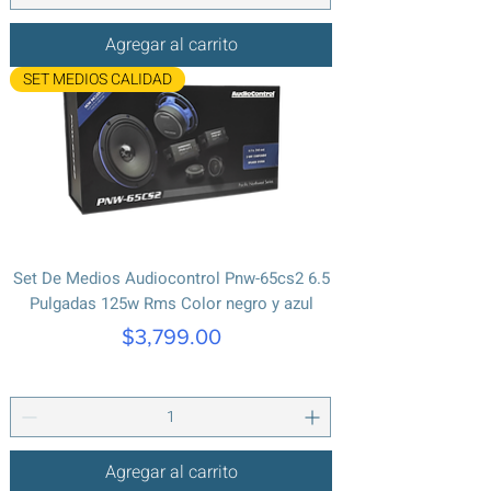
Agregar al carrito
SET MEDIOS CALIDAD
Set De Medios Audiocontrol Pnw-65cs2 6.5
Pulgadas 125w Rms Color negro y azul
Precio
$3,799.00
Agregar al carrito