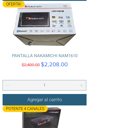
OFERTA!
PANTALLA NAKAMICHI NAM1610
Precio
Precio de oferta
$2,208.00
$2,400.00
Agregar al carrito
POTENTE 4 CANALES