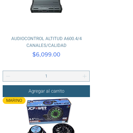
AUDIOCONTROL ALTITUD A600.4/4
CANALES/CALIDAD
Precio
$6,099.00
Agregar al carrito
MARINO