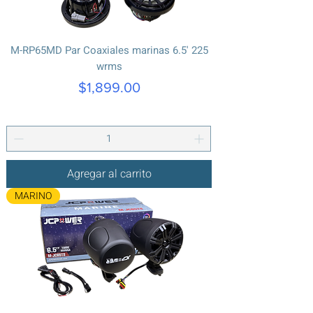
M-RP65MD Par Coaxiales marinas 6.5' 225
wrms
Precio
$1,899.00
Agregar al carrito
MARINO