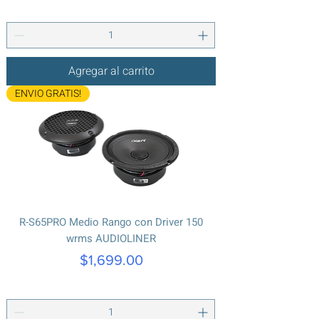
Agregar al carrito
ENVIO GRATIS!
R-S65PRO Medio Rango con Driver 150
wrms AUDIOLINER
Precio
$1,699.00