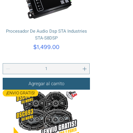
Procesador De Audio Dsp STA Industries
STA-S8DSP
Precio
$1,499.00
Agregar al carrito
¡ENVIO GRATIS!