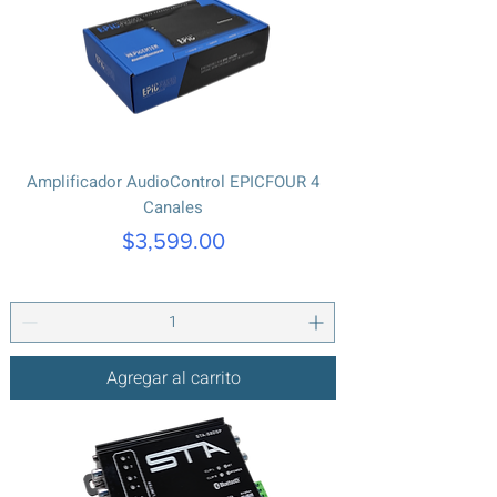
Amplificador AudioControl EPICFOUR 4
Canales
Precio
$3,599.00
Agregar al carrito