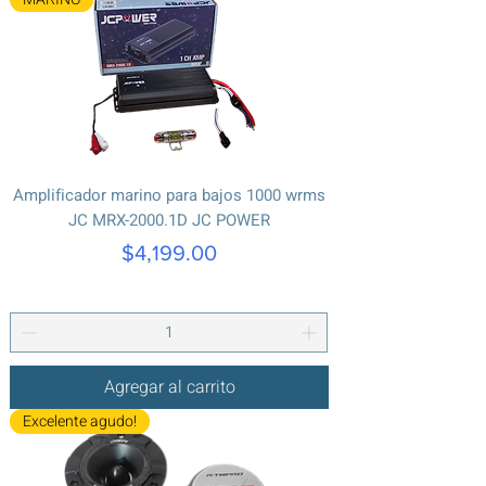
Amplificador marino para bajos 1000 wrms
JC MRX-2000.1D JC POWER
Precio
$4,199.00
Agregar al carrito
Excelente agudo!