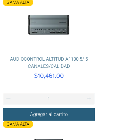
GAMA ALTA
AUDIOCONTROL ALTITUD A1100.5/ 5
CANALES/CALIDAD
Precio
$10,461.00
Agregar al carrito
GAMA ALTA