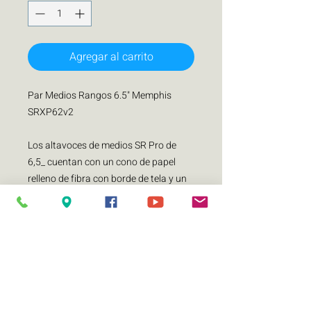
Agregar al carrito
Par Medios Rangos 6.5" Memphis
SRXP62v2
Los altavoces de medios SR Pro de
6,5_ cuentan con un cono de papel
relleno de fibra con borde de tela y un
marco en acordeón para una
excursión máxima para reproducir a
un volumen extremo para un sistema
de audio que gritar absolutamente.
Estos altavoces de medios de audio
profesional ultra potentes también
cuentan con iluminación LED RGB