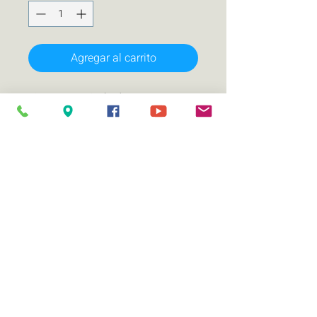
Agregar al carrito
Diametro nominal 15'
Impedancia nominal (ohms) 2+2
Potencia WRMS 2000
Potencia WMAX 4000
Sensibilidad (1w/1m) (dB):87
Rango de frecuencia (Hz): 30-250
Bobina de 3´ pulgadas
Cesta de acero rojo brillante
Cono de papel Suspension Big Foam
Doble spider
Imán 2*108 Oz
Terminal Push