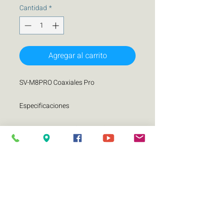
Cantidad
*
Agregar al carrito
SV-M8PRO Coaxiales Pro
Especificaciones
Diámetro nominal (pulgadas) 8
Impedancia 4 ohms
Watts RMS: 250
Watts MAX: 500
Sensibilidad (1w/1m) (dB) 98
Rango de frecuencias (Hz/KHz) 80-20
000
Diámetro de bobina de voz (pulgadas)