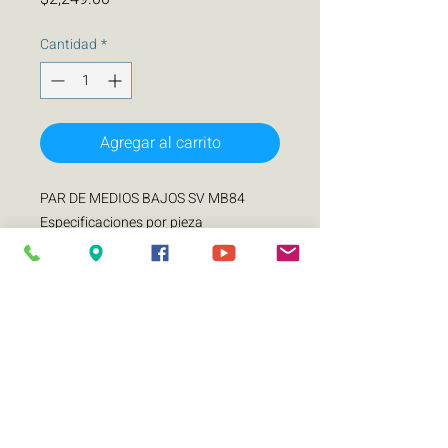
Cantidad
*
Agregar al carrito
PAR DE MEDIOS BAJOS SV MB84
Especificaciones por pieza
Diámetro nominal (pulgadas) 8
pulgadas
Impedancia 4 ohms
Watts RMS 200
Watts MAX 400
Sensibilidad (1W/1m) (99 dB)
Rango de frecuencias (Hz) 100-7000
Diámetro de bobina de voz (pulgadas)