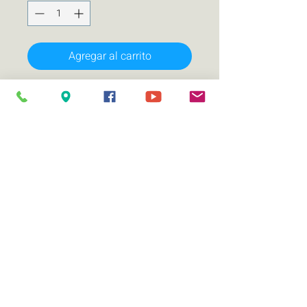
Agregar al carrito
Par de Tweeters Sound Victory SV-
TW2
Super Tweeter Bullet de 1 "
Marco de aluminio fundido a presi�n
Impedancia: 4 ohmios
Sensibilidad: 103 dB (1W / 1m)
Respuesta de frecuencia: 4 kHz-20
kHz
Manejo de potencia nominal (RMS)
100 Watts
Manejo de potencia m�xima 150
Watts