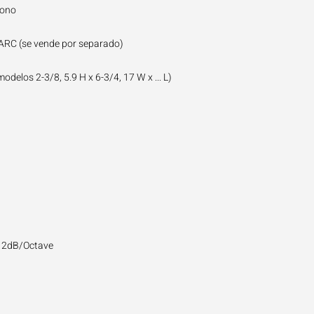
mono
ARC (se vende por separado)
odelos 2-3/8, 5.9 H x 6-3/4, 17 W x ... L)
 12dB/Octave