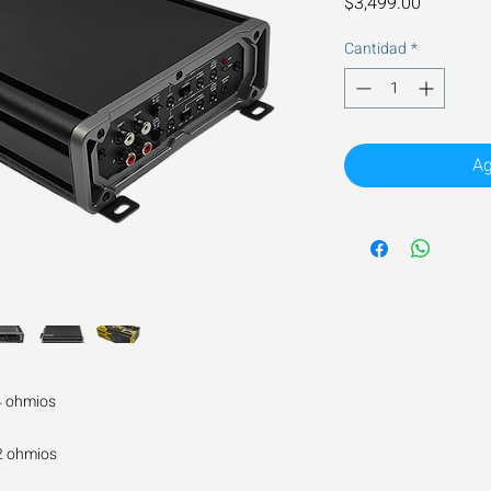
Precio
$3,499.00
Cantidad
*
Ag
4 ohmios
2 ohmios