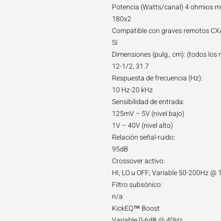
Potencia (Watts/canal) 4 ohmios 
180x2
Compatible con graves remotos CX
Sí
Dimensiones (pulg., cm): (todos los m
12-1/2, 31.7
Respuesta de frecuencia (Hz):
10 Hz-20 kHz
Sensibilidad de entrada:
125mV – 5V (nivel bajo)
1V – 40V (nivel alto)
Relación señal-ruido:
95dB
Crossover activo:
HI, LO u OFF; Variable 50-200Hz @
Filtro subsónico:
n/a
KickEQ™ Boost
Variable 0-6dB @ 40Hz