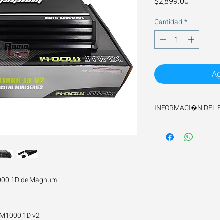
Precio
$2,899.00
Cantidad
*
Ag
INFORMACI�N DEL 
El tiempo de envio es
1000.1D de Magnum
 M1000.1D v2