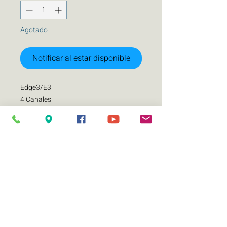
Agotado
Notificar al estar disponible
Edge3/E3
4 Canales
SPECIFICATIONS:
RMS Power 1400w x 1
PEAK Power 2800w x 1
RMS @ 2 Ohms 700w x 1
Bridged RMS n/a
Min Impedance 1 Ohm
Min Ohm Bridged n/a
THD <0.3% @ 4 Ohm
S/N >80 dB
Max Voltage 15v