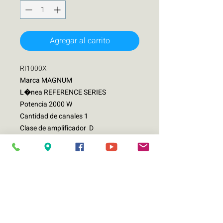
Agregar al carrito
RI1000X
Marca MAGNUM
L�nea REFERENCE SERIES
Potencia 2000 W
Cantidad de canales 1
Clase de amplificador D
Impedancia 1 O
AMPLIFICADOR RI10001X
REFERENCE SERIES
Filtro de paso bajo: 32Hz-300Hz
THD:> O.2%
Potencia de salida 4 OHMS: 420 X 1