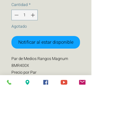
Cantidad
*
Agotado
Notificar al estar disponible
Par de Medios Rangos Magnum
8MR400X
Precio por Par
Especificaciones por Pieza
-Potencia: 400w RMS / 800w MAX
-Marco de aluminio de 6.5 lnch.
-Bobina de voz de 2 "y 2 capas / cable
de calibre grande Aumenta el manejo
de potencia.
-Impedancia de 4 ohmios