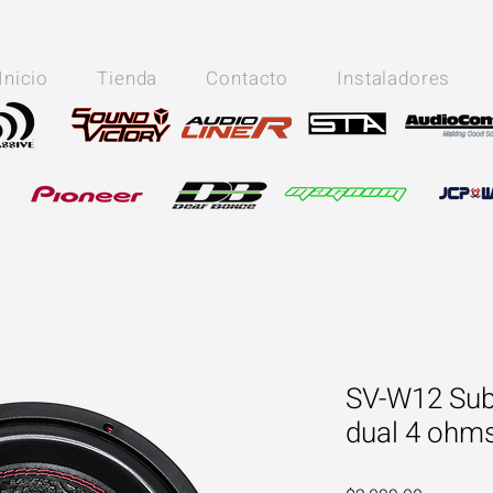
Inicio
Tienda
Contacto
Instaladores
SV-W12 Su
dual 4 ohm