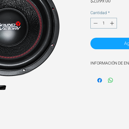
Precio
$2,099.00
Cantidad
*
Ag
INFORMACIÓN DE EN
El tiempo de envio es 