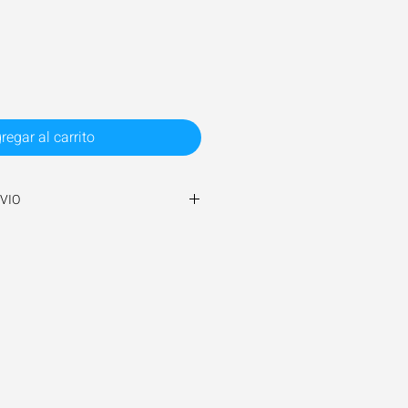
regar al carrito
VIO
de 3 a 5 días hábiles